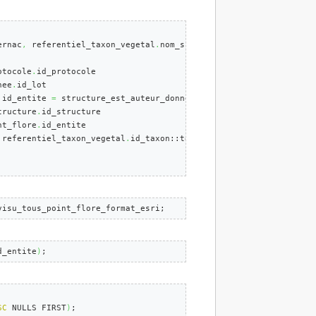
ernac
,
 referentiel_taxon_vegetal
.
nom_scientifique 
AS
 nom_latin
,
otocole
.
id_protocole

nee
.
id_lot

.
id_entite 
=
 structure_est_auteur_donnee
.
id_entite

tructure
.
id_structure

nt_flore
.
id_entite

 referentiel_taxon_vegetal
.
id_taxon::text
,
 commune

visu_tous_point_flore_format_esri;
d_entite
)
;
SC
 NULLS FIRST
)