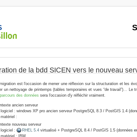
S
ration de la bdd SICEN vers le nouveau serv
migration est l'occasion de mener une réflexion sur la structuration et les évo
er un nettoyage de printemps (tables temporaires et vues “de travail”)… Le 
 parcours des données
sera l'occasion d'y réfléchir vraiment.
ntexte ancien serveur
logiciel : windows XP pro ancien serveur PostgreSQL 8.3 / PostGIS 1.4 (don
matériel :
ntexte nouveau serveur
logiciel :
RHEL 5.4
virtualisé + PostgreSQL 8.4 / PostGIS 1.5 (données e
matériel : IBM…