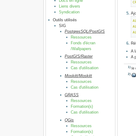
Docs en ligne
C
Liens divers
Syndication
Aj
Outils utilisés
A
SIG
A
PostgresSQL/PostGIS
A
Ressources
Fonds d'écran
Ré
/Wallpapers
A 
PostGIS/Raster
A p
Ressources
1)
Cas d'utilisation
le 
2)
Moskitt/Moskitt
Ressources
Cas d'utilisation
GRASS
Ressources
Formation(s)
Cas d'utilisation
QGis
Ressources
Formation(s)