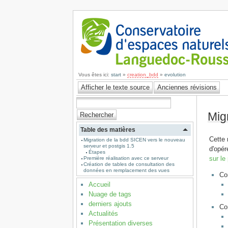
Vous êtes ici:
start
»
creation_bdd
»
evolution
Mig
Table des matières
Cette 
Migration de la bdd SICEN vers le nouveau
serveur et postgis 1.5
d'opér
Étapes
sur le
Première réalisation avec ce serveur
Création de tables de consultation des
données en remplacement des vues
Co
Accueil
Nuage de tags
derniers ajouts
Co
Actualités
Présentation diverses