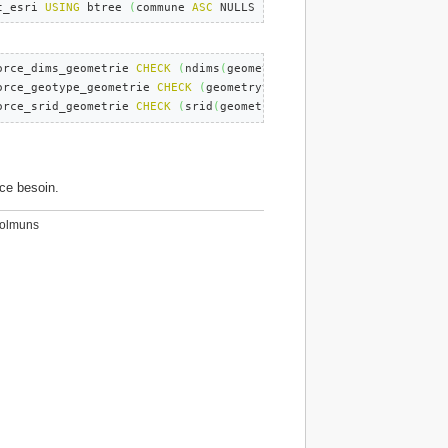
t_esri 
USING
 btree 
(
commune 
ASC
 NULLS FIRST
)
;
orce_dims_geometrie 
CHECK
(
ndims
(
geometrie
)
=
2
)
orce_geotype_geometrie 
CHECK
(
geometrytype
(
geometrie
)
=
'MULTIPO
orce_srid_geometrie 
CHECK
(
srid
(
geometrie
)
=
27582
)
;
ce besoin.
_colmuns