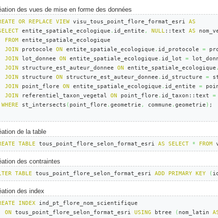
éation des vues de mise en forme des données
REATE
OR
REPLACE
VIEW
 visu_tous_point_flore_format_esri 
AS
SELECT
 entite_spatiale_ecologique
.
id_entite
,
NULL
::text 
AS
 nom_v
FROM
 entite_spatiale_ecologique

JOIN
 protocole 
ON
 entite_spatiale_ecologique
.
id_protocole 
=
 pr
JOIN
 lot_donnee 
ON
 entite_spatiale_ecologique
.
id_lot 
=
 lot_don
JOIN
 structure_est_auteur_donnee 
ON
 entite_spatiale_ecologique
JOIN
 structure 
ON
 structure_est_auteur_donnee
.
id_structure 
=
 s
JOIN
 point_flore 
ON
 entite_spatiale_ecologique
.
id_entite 
=
 poi
JOIN
 referentiel_taxon_vegetal 
ON
 point_flore
.
id_taxon::text 
=
WHERE
 st_intersects
(
point_flore
.
geometrie
,
 commune
.
geometrie
)
;

ation de la table
REATE
TABLE
 tous_point_flore_selon_format_esri 
AS
SELECT
*
FROM
 
éation des contraintes
LTER
TABLE
 tous_point_flore_selon_format_esri 
ADD
PRIMARY
KEY
(
i
éation des index
REATE
INDEX
 ind_pt_flore_nom_scientifique

ON
 tous_point_flore_selon_format_esri 
USING
 btree 
(
nom_latin 
A