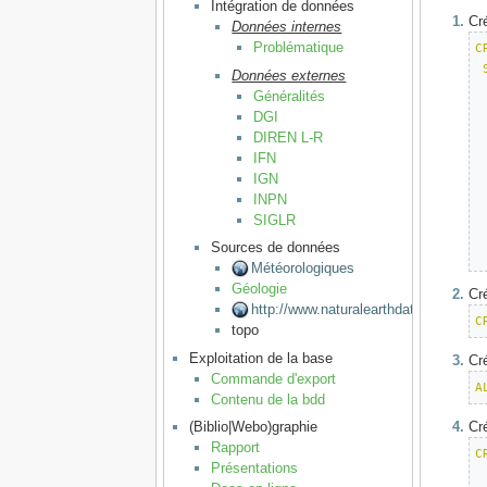
Intégration de données
Cr
Données internes
Problématique
C
Données externes
Généralités
DGI
DIREN L-R
IFN
IGN
INPN
SIGLR
Sources de données
Météorologiques
Géologie
Cré
http://www.naturalearthdata.com
C
topo
Exploitation de la base
Cr
Commande d'export
A
Contenu de la bdd
Cr
(Biblio|Webo)graphie
Rapport
C
Présentations