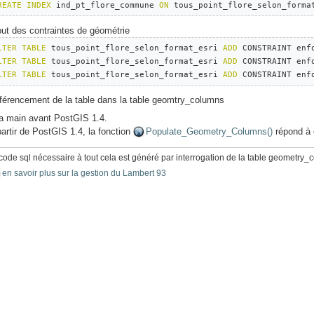
REATE
INDEX
 ind_pt_flore_commune 
ON
 tous_point_flore_selon_forma
out des contraintes de géométrie
LTER
TABLE
 tous_point_flore_selon_format_esri 
ADD
 CONSTRAINT enf
LTER
TABLE
 tous_point_flore_selon_format_esri 
ADD
 CONSTRAINT enf
LTER
TABLE
 tous_point_flore_selon_format_esri 
ADD
 CONSTRAINT enf
férencement de la table dans la table geomtry_columns
la main avant PostGIS 1.4.
artir de PostGIS 1.4, la fonction
Populate_Geometry_Columns()
répond à 
code sql nécessaire à tout cela est généré par interrogation de la table geometry
en savoir plus sur la gestion du Lambert 93