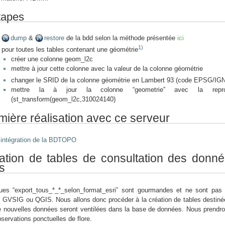
tapes
dump
&
restore
de la bdd selon la méthode présentée
ici
1)
pour toutes les tables contenant une géométrie
créer une colonne geom_l2c
mettre à jour cette colonne avec la valeur de la colonne géométrie
changer le SRID de la colonne géométrie en Lambert 93 (code EPSG/IG
mettre la à jour la colonne “geometrie” avec la repr
(st_transform(geom_l2c,310024140)
mière réalisation avec ce serveur
intégration de la BDTOPO
ation de tables de consultation des don
s
ues “export_tous_*_*_selon_format_esri” sont gourmandes et ne sont pas c
 GVSIG ou QGIS. Nous allons donc procéder à la création de tables destinées 
 nouvelles données seront ventilées dans la base de données. Nous prendron
servations ponctuelles de flore.