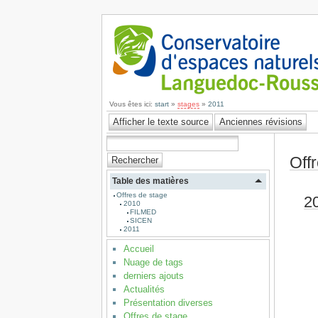
Vous êtes ici:
start
»
stages
»
2011
Off
Table des matières
Offres de stage
2
2010
FILMED
SICEN
2011
Accueil
Nuage de tags
derniers ajouts
Actualités
Présentation diverses
Offres de stage