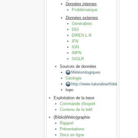
Données internes
Problématique
Données externes
Généralités
DGI
DIREN L-R
IFN
IGN
INPN
SIGLR
Sources de données
Météorologiques
Géologie
http://www.naturalearthdata.com
topo
Exploitation de la base
Commande d'export
Contenu de la bdd
(Biblio|Webo)graphie
Rapport
Présentations
Docs en ligne