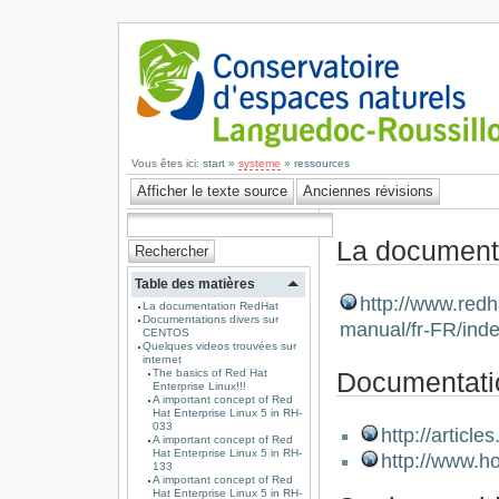
Vous êtes ici:
start
»
systeme
»
ressources
La document
Table des matières
http://www.red
La documentation RedHat
Documentations divers sur
manual/fr-FR/inde
CENTOS
Quelques videos trouvées sur
internet
The basics of Red Hat
Documentati
Enterprise Linux!!!
A important concept of Red
Hat Enterprise Linux 5 in RH-
033
http://articl
A important concept of Red
Hat Enterprise Linux 5 in RH-
http://www.
133
A important concept of Red
Hat Enterprise Linux 5 in RH-