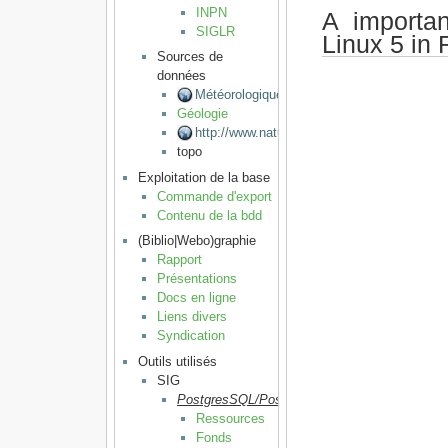
INPN
A importa
SIGLR
Linux 5 in
Sources de
données
Météorologiques
Géologie
http://www.naturalearthdata.com
topo
Exploitation de la base
Commande d'export
Contenu de la bdd
(Biblio|Webo)graphie
Rapport
Présentations
Docs en ligne
Liens divers
Syndication
Outils utilisés
SIG
PostgresSQL/PostGIS
Ressources
Fonds