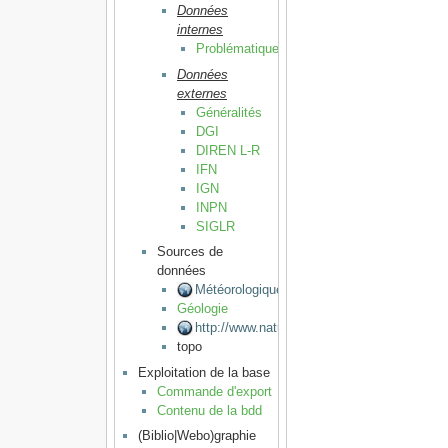
Données
internes
Problématique
Données
externes
Généralités
DGI
DIREN L-R
IFN
IGN
INPN
SIGLR
Sources de
données
Météorologiques
Géologie
http://www.naturalearthdata.com
topo
Exploitation de la base
Commande d'export
Contenu de la bdd
(Biblio|Webo)graphie