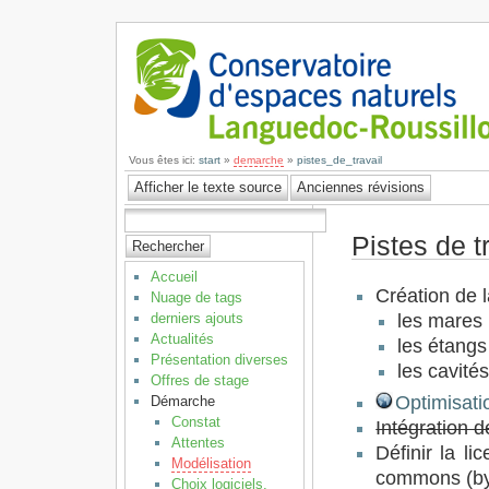
Vous êtes ici:
start
»
demarche
»
pistes_de_travail
Pistes de t
Accueil
Création de 
Nuage de tags
les mares
derniers ajouts
Actualités
les étang
Présentation diverses
les cavités
Offres de stage
Optimisati
Démarche
Constat
Intégration 
Attentes
Définir la li
Modélisation
commons (by)
Choix logiciels,