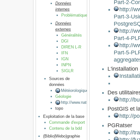
Part-2-Con
Données
http://
internes
Problématique
Part-3-Usi
PostgreSQ
Données
externes
http://
Généralités
Part-4-PL
DGI
http://
DIREN L-R
Part-5-PL
IFN
IGN
aggregate
INPN
L'installati
SIGLR
Installa
Sources de
données
Météorologiques
Des utilitai
Géologie
http://b
http://www.naturalearthdata.com
PostGIS et l
topo
http://p
Exploitation de la base
Commande d'export
PGRatser
Contenu de la bdd
http://t
(Biblio|Webo)graphie
http://f